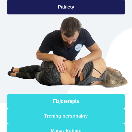
Pakiety
Fizjoterapia
Trening personalny
Masaż kobido