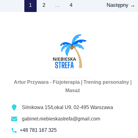
dla
1
2
…
4
Następny
→
seniorów:
równowaga,
siła
i
profilaktyka
upadków
Artur Przywara - Fizjoterapia | Trening personalny |
Masaż
Silnikowa 15/Lokal U9, 02-495 Warszawa
gabinet.niebieskastrefa@gmail.com
+48 781 167 325