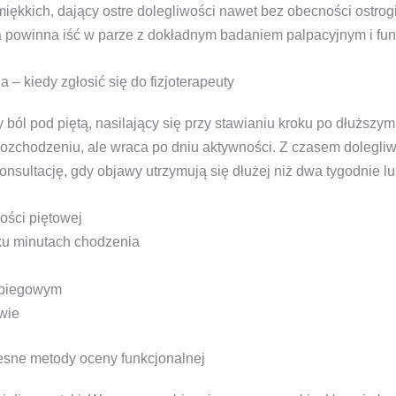
miękkich, dający ostre dolegliwości nawet bez obecności ostrog
a powinna iść w parze z dokładnym badaniem palpacyjnym i fun
 – kiedy zgłosić się do fizjoterapeuty
ból pod piętą, nasilający się przy stawianiu kroku po dłuższy
 rozchodzeniu, ale wraca po dniu aktywności. Z czasem dolegli
konsultację, gdy objawy utrzymują się dłużej niż dwa tygodnie l
ości piętowej
ku minutach chodzenia
u biegowym
wie
esne metody oceny funkcjonalnej