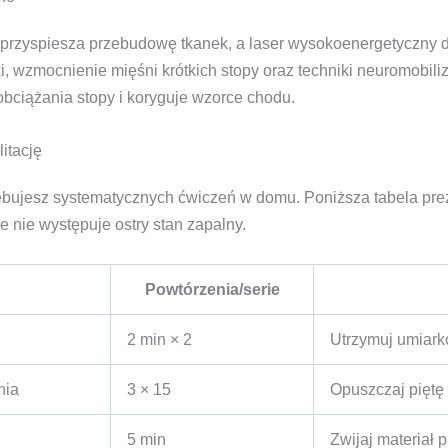
 przyspiesza przebudowę tkanek, a laser wysokoenergetyczny 
wzmocnienie mięśni krótkich stopy oraz techniki neuromobiliza
obciążania stopy i koryguje wzorce chodu.
itację
rzebujesz systematycznych ćwiczeń w domu. Poniższa tabela pre
e nie występuje ostry stan zapalny.
Powtórzenia/serie
2 min × 2
Utrzymuj umiark
nia
3 × 15
Opuszczaj piętę 
5 min
Zwijaj materiał 