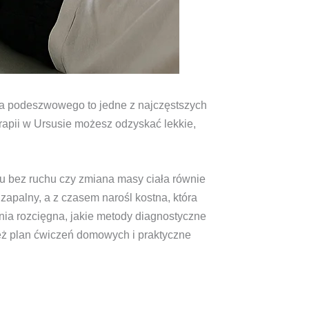
gna podeszwowego to jedne z najczęstszych
rapii w Ursusie możesz odzyskać lekkie,
ku bez ruchu czy zmiana masy ciała równie
apalny, a z czasem narośl kostna, która
enia rozcięgna, jakie metody diagnostyczne
też plan ćwiczeń domowych i praktyczne