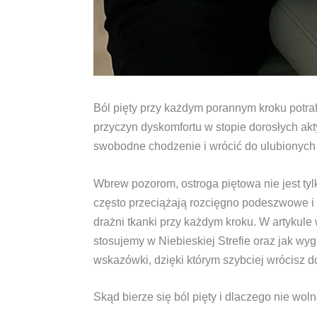
Ból pięty przy każdym porannym kroku potra
przyczyn dyskomfortu w stopie dorosłych akt
swobodne chodzenie i wrócić do ulubionych
Wbrew pozorom, ostroga piętowa nie jest ty
często przeciążają rozcięgno podeszwowe i 
drażni tkanki przy każdym kroku. W artykule
stosujemy w Niebieskiej Strefie oraz jak w
wskazówki, dzięki którym szybciej wrócisz d
Skąd bierze się ból pięty i dlaczego nie wo