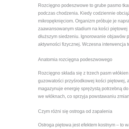
Rozcięgno podeszwowe to grube pasmo tkanki
podczas chodzenia. Kiedy codziennie obcią
mikropęknięciom. Organizm próbuje je napra
zaawansowanym stadium na kości piętowej mo
dłuższym siedzeniu. Ignorowanie objawów pr
aktywności fizycznej. Wczesna interwencja t
Anatomia rozcięgna podeszwowego
Rozcięgno składa się z trzech pasm włókien
guzowatości przyśrodkowej kości piętowej, a
magazynuje energię sprężystą potrzebną do w
we włóknach, co sprzyja powstawaniu zmian
Czym różni się ostroga od zapalenia
Ostroga piętowa jest efektem kostnym – to 