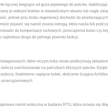
 łącznej biegnące od guza piętowego do palców, stabilizujące
żamy je setkami kroków w niewłaściwym obuwiu lub nagle zwię
wić, jednak przy braku regeneracji dochodzi do powtarzających
że pojawić się narośl zwana ostrogą, która nasila ból podcz
owadzi do kompensacji ruchowych, przeciążenia kolan czy kręg
o najkrótsza droga do pełnego powrotu funkcji.
 kolagenowych, które niczym linka mostu podtrzymują sklepieni
 kończy wachlarzowato na paliczkach bliższych palców. Dzięki 
ybicia. Nadmierne napięcie łydek, skrócenie ścięgna Achillesa
 przeciążeniowych.
wapniowa narośl widoczna w badaniu RTG, która rozwija się dłu