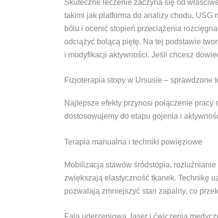
Skuteczne leczenie zaczyna się od właściw
takimi jak platforma do analizy chodu, USG 
bólu i ocenić stopień przeciążenia rozcięg
odciążyć bolącą piętę. Na tej podstawie tw
i modyfikacji aktywności. Jeśli chcesz dowie
Fizjoterapia stopy w Ursusie – sprawdzone te
Najlepsze efekty przynosi połączenie pracy
dostosowujemy do etapu gojenia i aktywności
Terapia manualna i techniki powięziowe
Mobilizacja stawów śródstopia, rozluźniani
zwiększają elastyczność tkanek. Technikę uz
pozwalają zmniejszyć stan zapalny, co przek
Fala uderzeniowa, laser i ćwiczenia medycz