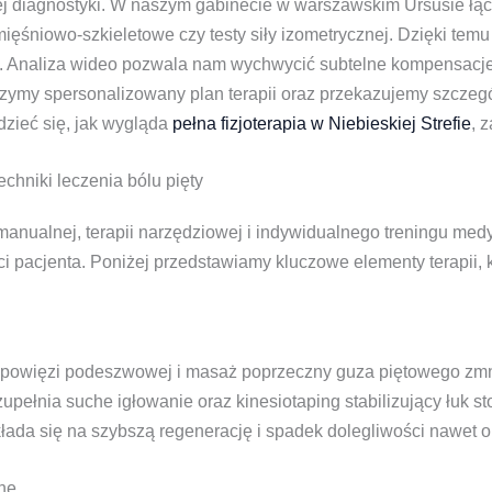
ej diagnostyki. W naszym gabinecie w warszawskim Ursusie łą
mięśniowo-szkieletowe czy testy siły izometrycznej. Dzięki temu
na. Analiza wideo pozwala nam wychwycić subtelne kompensacje,
orzymy spersonalizowany plan terapii oraz przekazujemy szcze
dzieć się, jak wygląda
pełna fizjoterapia w Niebieskiej Strefie
, 
chniki leczenia bólu pięty
 manualnej, terapii narzędziowej i indywidualnego treningu m
 pacjenta. Poniżej przedstawiamy kluczowe elementy terapii, k
e powięzi podeszwowej i masaż poprzeczny guza piętowego zmni
upełnia suche igłowanie oraz kinesiotaping stabilizujący łuk st
łada się na szybszą regenerację i spadek dolegliwości nawet o
ne