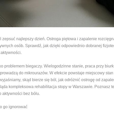
fi zepsuć najlepszy dzień. Ostroga piętowa i zapalenie rozcię
ywnych osób. Sprawdź, jak dzięki odpowiednio dobranej fizjote
 aktywności.
lko problemem biegaczy. Wielogodzinne stanie, praca przy biur
prowadzą do mikrourazów. W efekcie powstaje miejscowy stan z
 wyjaśniamy, skąd bierze się ból, jak odróżnić ostrogę od zapal
ygląda kompleksowa rehabilitacja stopy w Warszawie. Poznasz 
o aktywności bez bólu.
lno go ignorować